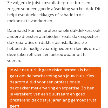
Ze volgen de juiste installatieprocedures en
zorgen voor een goede afwerking van het dak. Dit
helpt eventuele lekkages of schade in de
toekomst te voorkomen.
Daarnaast kunnen professionele dakdekkers ook
andere diensten aanbieden, zoals dakinspecties,
dakreparaties en dakterrasinstallaties. Ze
hebben de nodige vaardigheden en kennis om al
deze taken efficiënt en betrouwbaar uit te
voeren.
Je wilt natuurlijk geen risico nemen als het
gaat om de bescherming van jouw huis. Kies
daarom altijd voor een professionele
dakdekker met ervaring en expertise. Zo ben
je verzekerd van een duurzaam en goed
presterend dak dat je jarenlang gemoedsrust
geeft.